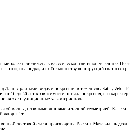
наиболее приближена к классической глиняной черепице. Поэто
 элегантно, она подходит к большинству конструкций скатных кр
йн с разными видами покрытий, в том числе: Satin, Velur, PurPro M
т от 10 до 50 лет в зависимости от вида покрытия, его характ
 не на эксплуатационные характеристики.
сотой волны, плавными линиями и точной геометрией. Классич
ый ландшафт.
твенной листовой стали производства России. Материал надежно
ие.