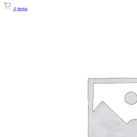
0
items