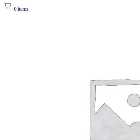
0
items