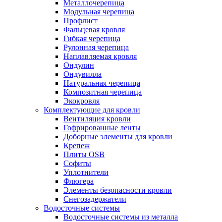
Металлочерепица
Модульная черепица
Профлист
Фальцевая кровля
Гибкая черепица
Рулонная черепица
Наплавляемая кровля
Ондулин
Ондувилла
Натуральная черепица
Композитная черепица
Экокровля
Комплектующие для кровли
Вентиляция кровли
Гофрированные ленты
Доборные элементы для кровли
Крепеж
Плиты OSB
Софиты
Уплотнители
Флюгера
Элементы безопасности кровли
Снегозадержатели
Водосточные системы
Водосточные системы из металла