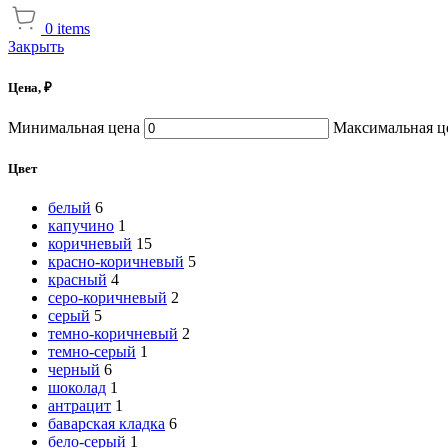
0
items
Закрыть
Цена, ₽
Минимальная цена
Максимальная ц
Цвет
белый
6
капучино
1
коричневый
15
красно-коричневый
5
красный
4
серо-коричневый
2
серый
5
темно-коричневый
2
темно-серый
1
черный
6
шоколад
1
антрацит
1
баварская кладка
6
бело-серый
1