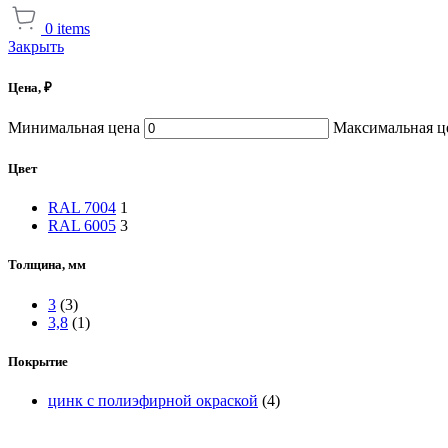
0
items
Закрыть
Цена, ₽
Минимальная цена
Максимальная ц
Цвет
RAL 7004
1
RAL 6005
3
Толщина, мм
3
(3)
3,8
(1)
Покрытие
цинк с полиэфирной окраской
(4)