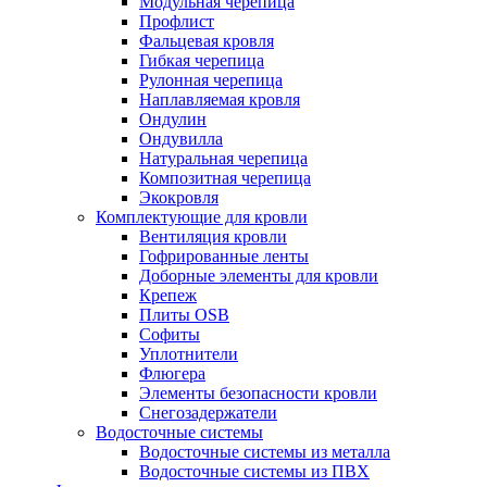
Модульная черепица
Профлист
Фальцевая кровля
Гибкая черепица
Рулонная черепица
Наплавляемая кровля
Ондулин
Ондувилла
Натуральная черепица
Композитная черепица
Экокровля
Комплектующие для кровли
Вентиляция кровли
Гофрированные ленты
Доборные элементы для кровли
Крепеж
Плиты OSB
Софиты
Уплотнители
Флюгера
Элементы безопасности кровли
Снегозадержатели
Водосточные системы
Водосточные системы из металла
Водосточные системы из ПВХ