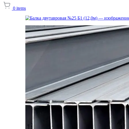
0
items