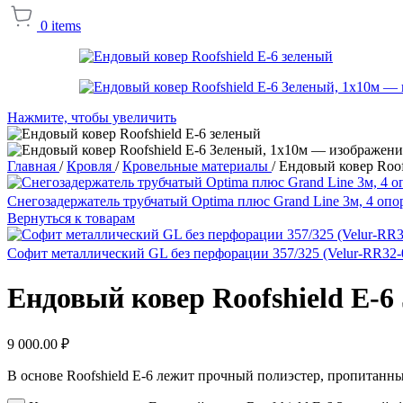
0
items
Нажмите, чтобы увеличить
Главная
/
Кровля
/
Кровельные материалы
/
Ендовый ковер Roof
Снегозадержатель трубчатый Optima плюс Grand Line 3м, 4 опо
Вернуться к товарам
Софит металлический GL без перфорации 357/325 (Velur-RR32-
Ендовый ковер Roofshield E-6
9 000.00
₽
В основе Roofshield E-6 лежит прочный полиэстер, пропита