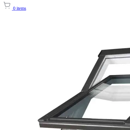
0
items