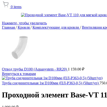
0
items
Нажмите, чтобы увеличить
Главная
/
Кровля
/
Комплектующие для кровли
/
Вентиляция к
Отвод трубы D100 (Aquasystem - RR20)
1 159.00
₽
Вернуться к товарам
Труба соединительная 1м D100мм (ПЛ-Р363-0,5) (50шт/уп)
750
Проходной элемент Base-VT 1