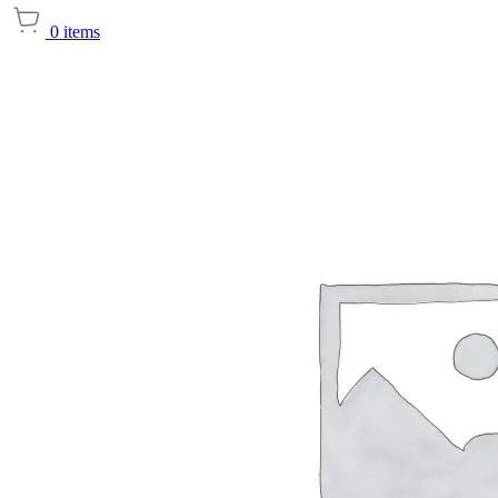
0
items