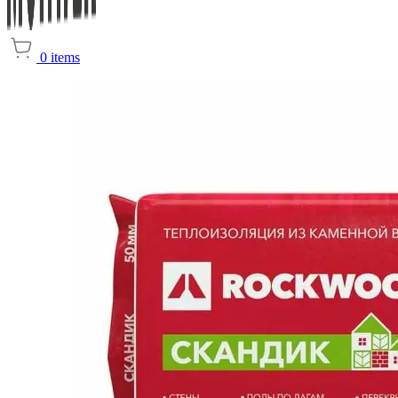
0
items