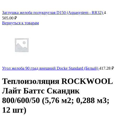
Заглушка желоба полукруглая D150 (Aquasystem - RR32)
4
505.00
₽
Вернуться к товарам
Угол желоба 90 град внешний Docke Standard (Белый)
417.28
₽
Теплоизоляция ROCKWOOL
Лайт Баттс Скандик
800/600/50 (5,76 м2; 0,288 м3;
12 шт)