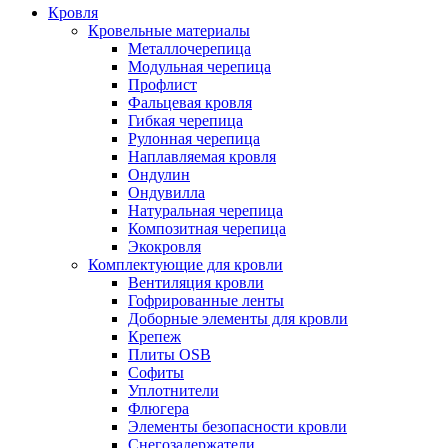
Кровля
Кровельные материалы
Металлочерепица
Модульная черепица
Профлист
Фальцевая кровля
Гибкая черепица
Рулонная черепица
Наплавляемая кровля
Ондулин
Ондувилла
Натуральная черепица
Композитная черепица
Экокровля
Комплектующие для кровли
Вентиляция кровли
Гофрированные ленты
Доборные элементы для кровли
Крепеж
Плиты OSB
Софиты
Уплотнители
Флюгера
Элементы безопасности кровли
Снегозадержатели