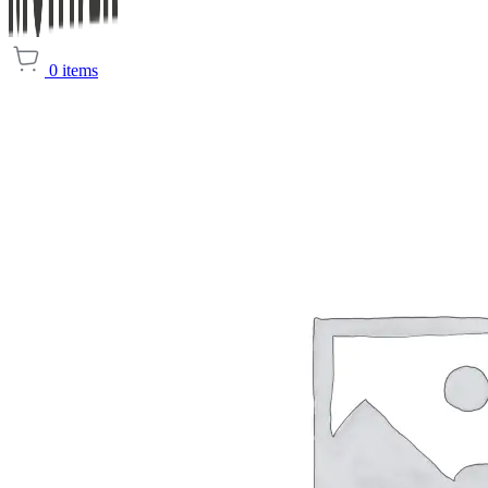
0
items