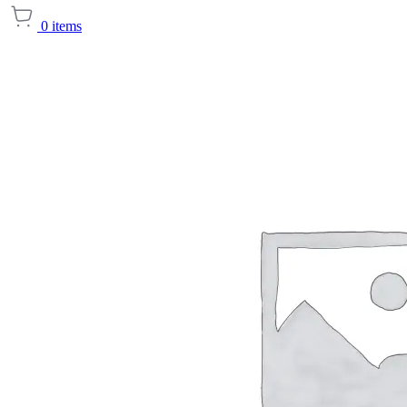
0
items