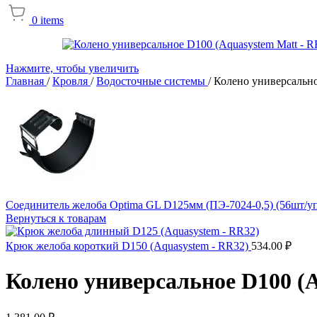
0
items
Нажмите, чтобы увеличить
Главная
/
Кровля
/
Водосточные системы
/
Колено универсально
Соединитель желоба Optima GL D125мм (ПЭ-7024-0,5) (56шт/у
Вернуться к товарам
Крюк желоба короткий D150 (Aquasystem - RR32)
534.00
₽
Колено универсальное D100 (