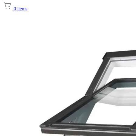
0
items