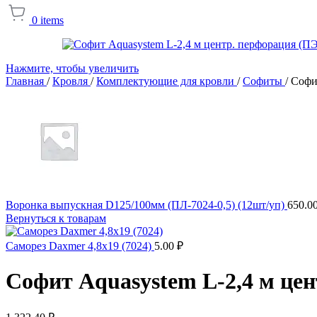
0
items
Нажмите, чтобы увеличить
Главная
/
Кровля
/
Комплектующие для кровли
/
Софиты
/
Софи
Воронка выпускная D125/100мм (ПЛ-7024-0,5) (12шт/уп)
650.0
Вернуться к товарам
Саморез Daxmer 4,8х19 (7024)
5.00
₽
Софит Aquasystem L-2,4 м це